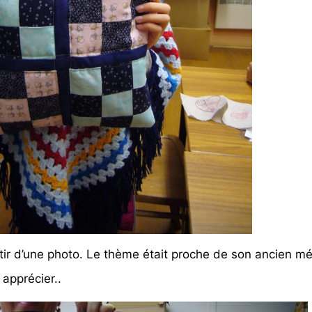
rtir d’une photo. Le thème était proche de son ancien mét
 apprécier..